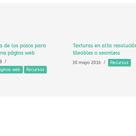
ía de los pasos para
Texturas en alta resolució
una página web
tileables o seamless
8
30 mayo 2016
Recursos
áginas web
Recursos