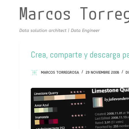
Marcos Torre
S
a
l
t
Data solution architect | Data Engineer
a
r
a
Crea, comparte y descarga pa
l
c
MARCOS TORREGROSA
29 NOVIEMBRE 2008
D
o
n
t
e
n
i
d
o