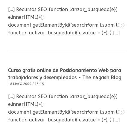
[…] Recursos SEO function lanzar_busqueda(e){
e.innerHTML(»);
document.getElementById(‘searchform’).submit(); }
function activar_busqueda(e){ e.value = (»); } […]
Curso gratis online de Posicionamiento Web para
trabajadores y desempleados - The n4gash Blog
18 MAYO 2009 / 13:15
[…] Recursos SEO function lanzar_busqueda(e){
e.innerHTML(»);
document.getElementById(‘searchform’).submit(); }
function activar_busqueda(e){ e.value = (»); } […]