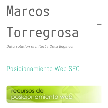
Marcos
S
a
l
t
Torregrosa
a
r
a
Data solution architect | Data Engineer
l
c
o
Posicionamiento Web SEO
n
t
e
n
i
d
o