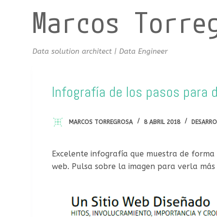
Marcos Torre
S
a
l
t
Data solution architect | Data Engineer
a
r
a
Infografía de los pasos para
l
c
MARCOS TORREGROSA
8 ABRIL 2018
DESARRO
o
n
t
Excelente infografía que muestra de forma 
e
web. Pulsa sobre la imagen para verla más
n
i
d
o