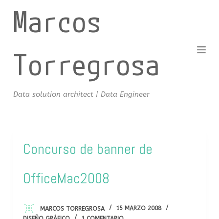
Marcos
S
a
l
t
Torregrosa
a
r
a
Data solution architect | Data Engineer
l
c
o
n
Concurso de banner de
t
e
OfficeMac2008
n
i
d
MARCOS TORREGROSA
15 MARZO 2008
o
DISEÑO GRÁFICO
1 COMENTARIO