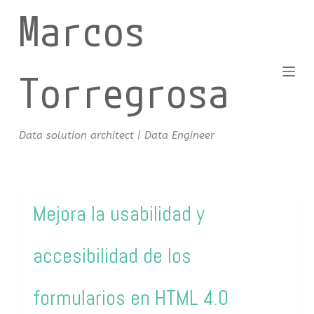
Marcos
S
a
l
t
Torregrosa
a
r
a
Data solution architect | Data Engineer
l
c
o
n
Mejora la usabilidad y
t
e
accesibilidad de los
n
i
d
formularios en HTML 4.0
o