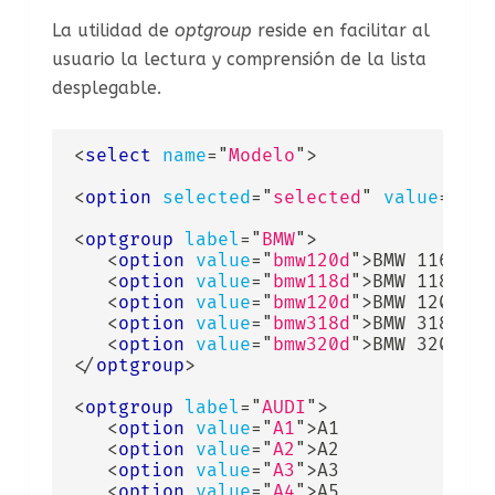
La utilidad de
optgroup
reside en facilitar al
usuario la lectura y comprensión de la lista
desplegable.
<
select
name
=
"
Modelo
"
>
<
option
selected
=
"
selected
"
value
=
"
non
<
optgroup
label
=
"
BMW
"
>
<
option
value
=
"
bmw120d
"
>
BMW 116d

<
option
value
=
"
bmw118d
"
>
BMW 118d

<
option
value
=
"
bmw120d
"
>
BMW 120d

<
option
value
=
"
bmw318d
"
>
BMW 318d

<
option
value
=
"
bmw320d
"
>
</
optgroup
>
<
optgroup
label
=
"
AUDI
"
>
<
option
value
=
"
A1
"
>
A1

<
option
value
=
"
A2
"
>
A2

<
option
value
=
"
A3
"
>
A3

<
option
value
=
"
A4
"
>