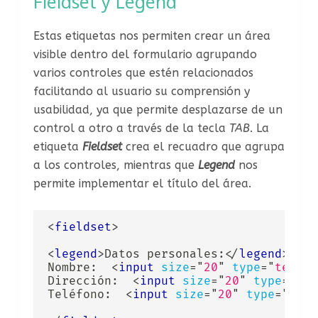
Fieldset y Legend
Estas etiquetas nos permiten crear un área
visible dentro del formulario agrupando
varios controles que estén relacionados
facilitando al usuario su comprensión y
usabilidad, ya que permite desplazarse de un
control a otro a través de la tecla
TAB
. La
etiqueta
Fieldset
crea el recuadro que agrupa
a los controles, mientras que
Legend
nos
permite implementar el título del área.
<
fieldset
>
<
legend
>
Datos personales:
</
legend
>
Nombre:  
<
input
size
=
"
20
"
type
=
"
text
"
Dirección:  
<
input
size
=
"
20
"
type
=
"
tex
Teléfono:  
<
input
size
=
"
20
"
type
=
"
text