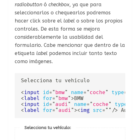
radiobutton
ó
checkbox
, ya que para
seleccionarlos o chequearlos podremos
hacer click sobre el
label
o sobre los propios
controles. De esta forma se mejora
considerablemente la usabilidad del
formulario. Cabe mencionar que dentro de la
etiqueta
label
podemos incluir tanto texto
como imágenes.
Selecciona tu vehículo

<
input
id
=
"
bmw
"
name
=
"
coche
"
type
=
"
rad
<
label
for
=
"
bmw
"
>
<
input
id
=
"
audi
"
name
=
"
coche
"
type
=
"
ra
<
label
for
=
"
audi
"
>
<
img
src
=
"
"
/>
 Audi
Selecciona tu vehículo: