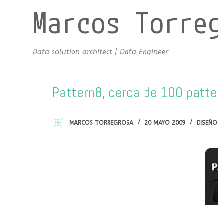
Marcos Torre
S
a
l
t
Data solution architect | Data Engineer
a
r
a
Pattern8, cerca de 100 patter
l
c
MARCOS TORREGROSA
20 MAYO 2009
DISEÑO
o
n
t
e
n
i
d
o