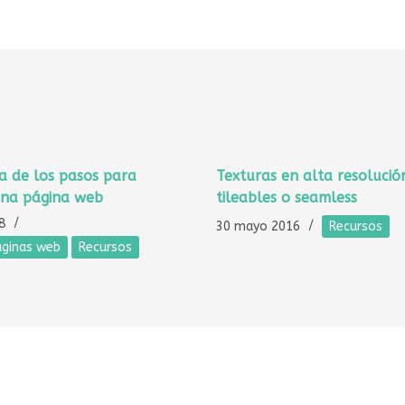
ía de los pasos para
Texturas en alta resolució
una página web
tileables o seamless
8
30 mayo 2016
Recursos
áginas web
Recursos