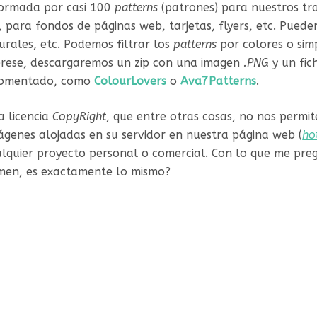
formada por casi 100
patterns
(patrones) para nuestros tra
, para fondos de páginas web, tarjetas, flyers, etc. Pued
rales, etc. Podemos filtrar los
patterns
por colores o si
erese, descargaremos un zip con una imagen
.PNG
y un fic
s comentado, como
ColourLovers
o
Ava7Patterns
.
a licencia
CopyRight
, que entre otras cosas, no nos permite
ágenes alojadas en su servidor en nuestra página web (
ho
ualquier proyecto personal o comercial. Con lo que me pre
umen, es exactamente lo mismo?