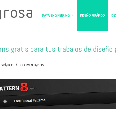
grosa
DATA ENGINEERING
DISEÑO GRÁFICO
DE
ns gratis para tus trabajos de diseño 
 GRÁFICO
2 COMENTARIOS