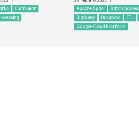
2023
24 febrero 2023
afka
Confluent
Apache Spark
Batch proces
rocessing
BigQuery
Dataproc
ETL
Google Cloud Platform