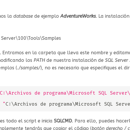
mos la
database
de ejemplo
AdventureWorks
. La instalaci
L Server\100\Tools\Samples
. Entramos en la carpeta que lleva este nombre y editam
modificando los
PATH
de nuestra instalación de
SQL Server
emplos (
./samples/
), no es necesario que especifiques el di
C:\Archivos de programa\Microsoft SQL Server
 "
C:
\
Archivos de programa
\
Microsoft SQL Serv
s todo el script e inicia
SQLCMD
. Para ello, puedes hace
plemente tendrás que copiar el código (
botón derecho / c