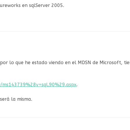
tureworks en sqlServer 2005.
, por lo que he estado viendo en el MDSN de Microsoft, ti
ary/ms143739%28v=sql.90%29.aspx
.
será la misma.