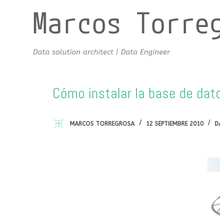
Marcos Torre
S
a
l
t
Data solution architect | Data Engineer
a
r
a
Cómo instalar la base de da
l
c
MARCOS TORREGROSA
12 SEPTIEMBRE 2010
D
o
n
t
e
n
i
d
o