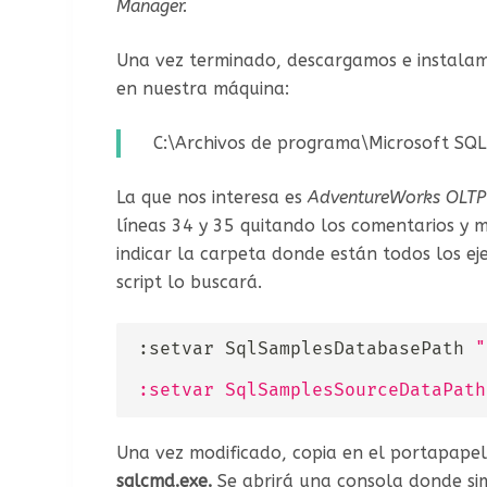
Manager.
Una vez terminado, descargamos e instala
en nuestra máquina:
C:\Archivos de programa\Microsoft SQ
La que nos interesa es
AdventureWorks OLTP
líneas 34 y 35 quitando los comentarios y 
indicar la carpeta donde están todos los ej
script lo buscará.
:setvar SqlSamplesDatabasePath 
"
:setvar SqlSamplesSourceDataPath
Una vez modificado, copia en el portapapele
sqlcmd.exe.
Se abrirá una consola donde sim