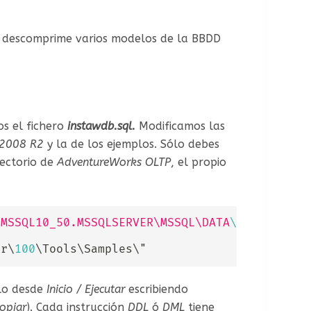
ón descomprime varios modelos de la BBDD
os el fichero
instawdb.sql.
Modificamos las
 2008 R2
y la de los ejemplos. Sólo debes
rectorio de
AdventureWorks OLTP
, el propio
\MSSQL10_50.MSSQLSERVER\MSSQL\DATA
\"
er
\
100
\
Tools
\
Samples
\
"
rlo desde
Inicio / Ejecutar
escribiendo
opiar
). Cada instrucción
DDL
ó
DML
tiene