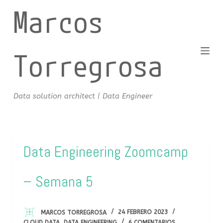
Marcos
S
a
l
t
Torregrosa
a
r
a
Data solution architect | Data Engineer
l
c
o
n
Data Engineering Zoomcamp
t
e
– Semana 5
n
i
d
MARCOS TORREGROSA
24 FEBRERO 2023
o
CLOUD DATA
,
DATA ENGINEERING
6 COMENTARIOS