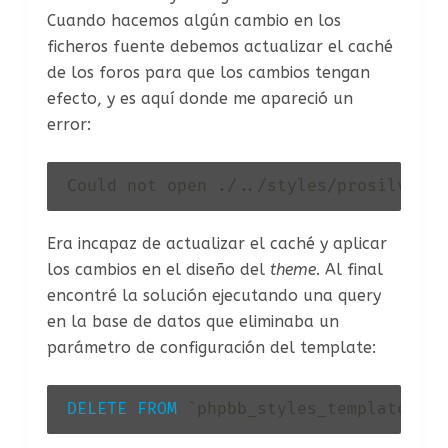
Cuando hacemos algún cambio en los
ficheros fuente debemos actualizar el caché
de los foros para que los cambios tengan
efecto, y es aquí donde me apareció un
error:
Could not open 
.
/
.
.
/
styles
/
prosilver
/
t
Era incapaz de actualizar el caché y aplicar
los cambios en el diseño del
theme
. Al final
encontré la solución ejecutando una query
en la base de datos que eliminaba un
parámetro de configuración del template:
DELETE
FROM
`
phpbb_styles_template_dat