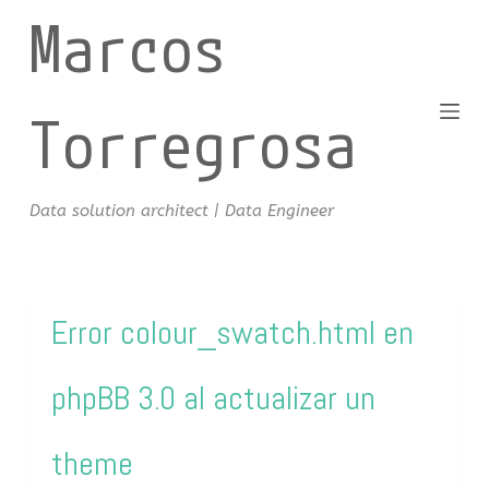
Marcos
S
a
l
t
Torregrosa
a
r
a
Data solution architect | Data Engineer
l
c
o
n
Error colour_swatch.html en
t
e
phpBB 3.0 al actualizar un
n
i
d
theme
o