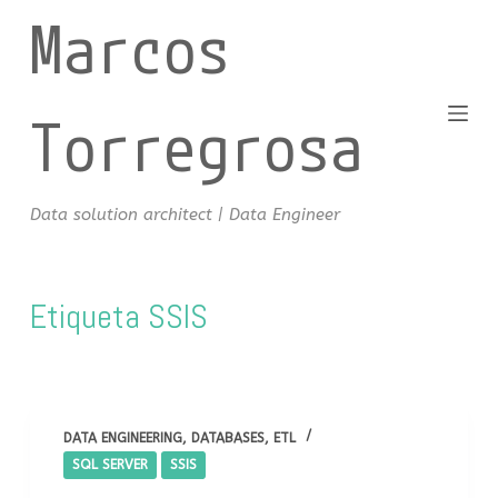
Marcos
S
a
l
t
Torregrosa
a
r
a
Data solution architect | Data Engineer
l
c
o
Etiqueta
SSIS
n
t
e
n
i
DATA ENGINEERING
,
DATABASES
,
ETL
d
SQL SERVER
SSIS
o