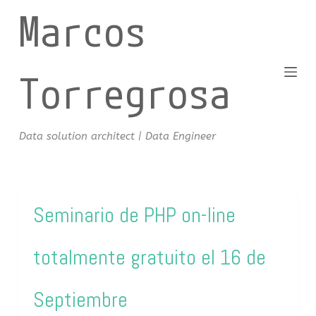
Marcos
S
a
l
t
Torregrosa
a
r
a
Data solution architect | Data Engineer
l
c
o
n
Seminario de PHP on-line
t
e
totalmente gratuito el 16 de
n
i
d
Septiembre
o