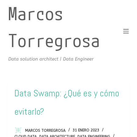
Marcos
S
a
l
t
Torregrosa
a
r
a
Data solution architect | Data Engineer
l
c
o
n
Data Swamp: ¿Qué es y cómo
t
e
evitarlo?
n
i
d
MARCOS TORREGROSA
31 ENERO 2023
o
CLOUD DATA
,
DATA ARCHITECTURE
,
DATA ENGINEERING