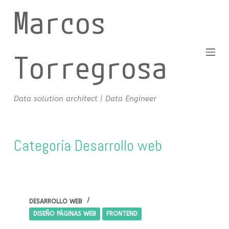
Marcos
S
a
l
t
Torregrosa
a
r
a
Data solution architect | Data Engineer
l
c
o
Categoría
Desarrollo web
n
t
e
n
i
DESARROLLO WEB
d
DISEÑO PÁGINAS WEB
FRONTEND
o