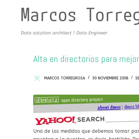
Marcos Torre
S
a
l
t
Data solution architect | Data Engineer
a
r
a
Alta en directorios para mejo
l
c
MARCOS TORREGROSA
30 NOVIEMBRE 2008
S
o
n
t
e
n
i
d
Una de las medidas que debemos tomar para
o