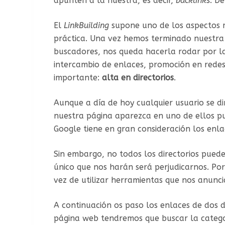
apunten a la nuestra, es decir,
backlinks
. D
El
LinkBuilding
supone uno de los aspectos má
práctica. Una vez hemos terminado nuestra
buscadores, nos queda hacerla rodar por l
intercambio de enlaces, promoción en redes
importante:
alta en directorios
.
Aunque a día de hoy cualquier usuario se d
nuestra página aparezca en uno de ellos p
Google tiene en gran consideración los en
Sin embargo, no todos los directorios pue
único que nos harán será perjudicarnos. Po
vez de utilizar herramientas que nos anunci
A continuación os paso los enlaces de dos d
página web tendremos que buscar la categor