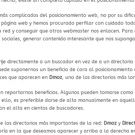
e hecho, existe un completo
capítulo
en el posicionamiento
s complicados del posicionamiento web, no por su dificult
 página web y hemos procurado perfilar con cuidado todo
a red y conseguir que otros webmaster nos enlacen. Para 
 sociales, generar contenido interesante que nos supong
irije directamente a un buscador en vez de a un directori
uede suponernos un beneficio de cara al posicionamiento
laces que aparecen en
Dmoz
, uno de los directorios más lo
den reportarnos beneficios. Algunos pueden tomarse como
r ello, es preferible darse de alta manualmente en aquell
an el alta en cientos de buscadores.
e los directorios más importantes de la red:
Dmoz
y
Direc
ía en la que deseamos aparecer y arriba a la derecha en