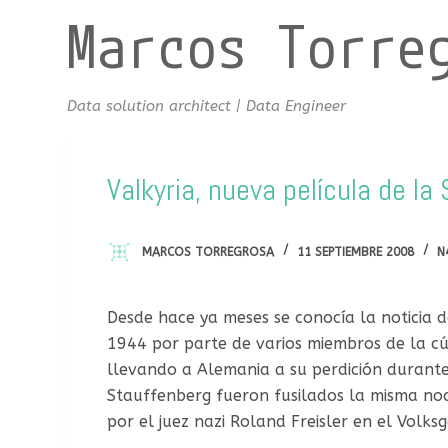
Marcos Torre
S
a
l
t
Data solution architect | Data Engineer
a
r
a
Valkyria, nueva película de l
l
c
MARCOS TORREGROSA
11 SEPTIEMBRE 2008
N
o
n
t
Desde hace ya meses se conocía la noticia 
e
1944 por parte de varios miembros de la cú
n
llevando a Alemania a su perdición durante
i
Stauffenberg fueron fusilados la misma noch
d
por el juez nazi Roland Freisler en el
Volksg
o