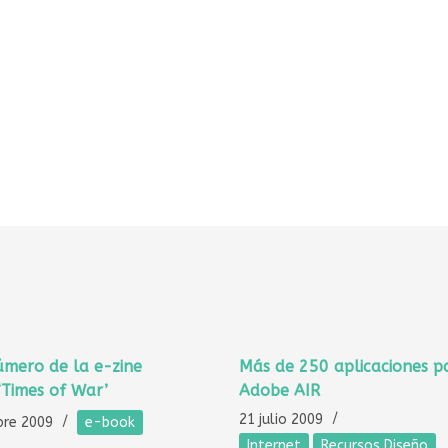
mero de la e-zine
Más de 250 aplicaciones p
‘Times of War’
Adobe AIR
21 julio 2009
bre 2009
e-book
Internet
Recursos Diseño