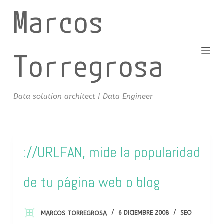
Marcos
S
a
l
t
Torregrosa
a
r
a
Data solution architect | Data Engineer
l
c
o
n
://URLFAN, mide la popularidad
t
e
de tu página web o blog
n
i
d
MARCOS TORREGROSA
6 DICIEMBRE 2008
SEO
o