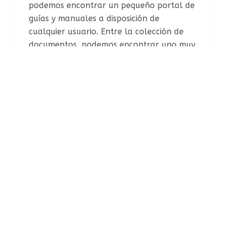
podemos encontrar un pequeño portal de
guías y manuales a disposición de
cualquier usuario. Entre la colección de
documentos, podemos encontrar uno muy
interesante donde aprenderemos a
posicionar nuestra página web en los
principales…
19 ABRIL 2009
GOOGLE
,
SEO
GOOGLE
POSICIONAMIENTO WEB
Nuevo formato de los Sitelinks en los
resultados de búsqueda de Google
Si nuestra página web o blog aparece en