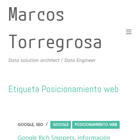
Marcos
S
a
l
t
Torregrosa
a
r
a
Data solution architect | Data Engineer
l
c
o
Etiqueta
Posicionamiento web
n
t
e
n
i
GOOGLE
,
SEO
GOOGLE
POSICIONAMIENTO WEB
d
Google Rich Snippets, información
o