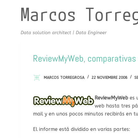
Marcos Torre
S
a
l
t
Data solution architect | Data Engineer
a
r
a
ReviewMyWeb, comparativas 
l
c
MARCOS TORREGROSA
22 NOVIEMBRE 2008
S
o
n
t
ReviewMyWeb
es 
e
web hasta tres pá
n
mail y en unos pocos minutos recibirás en 
i
d
El informe está dividido en varias partes:
o