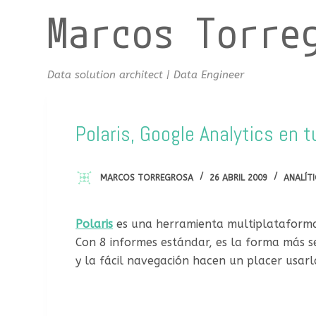
Marcos Torre
S
a
l
t
Data solution architect | Data Engineer
a
r
a
Polaris, Google Analytics en t
l
c
MARCOS TORREGROSA
26 ABRIL 2009
ANALÍT
o
n
t
Polaris
es una herramienta multiplatafor
e
Con 8 informes estándar, es la forma más se
n
y la fácil navegación hacen un placer usarl
i
d
o