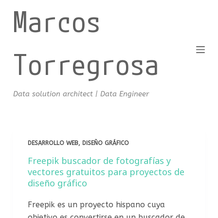
Marcos
S
a
l
t
Torregrosa
a
r
a
Data solution architect | Data Engineer
l
c
o
n
DESARROLLO WEB
,
DISEÑO GRÁFICO
t
Freepik buscador de fotografías y
e
vectores gratuitos para proyectos de
n
diseño gráfico
i
d
Freepik es un proyecto hispano cuya
o
objetivo es convertirse en un buscador de