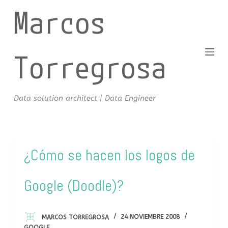
Marcos
S
a
l
t
Torregrosa
a
r
a
Data solution architect | Data Engineer
l
c
o
n
¿Cómo se hacen los logos de
t
e
Google (Doodle)?
n
i
d
MARCOS TORREGROSA
24 NOVIEMBRE 2008
o
GOOGLE