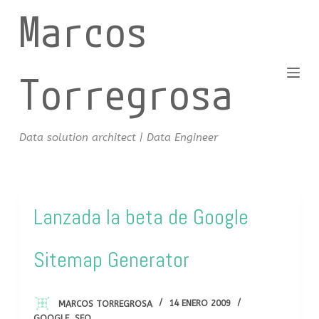
Marcos
S
a
l
t
Torregrosa
a
r
a
Data solution architect | Data Engineer
l
c
o
n
Lanzada la beta de Google
t
e
Sitemap Generator
n
i
d
MARCOS TORREGROSA
14 ENERO 2009
o
GOOGLE
,
SEO